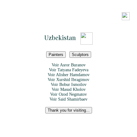
Uzbekistan
Painters
Sculptors
Voir
Asror Buranov
Voir
Tatyana Fadeyeva
Voir
Alisher Hamdamov
Voir
Xurshid Ibragimov
Voir
Bobur Ismoilov
Voir
Masud Kholov
Voir
Ozod Negmatov
Voir
Said Shamirbaev
Thank you for visiting...