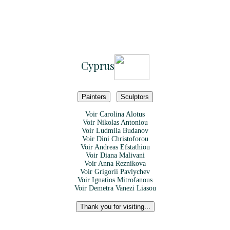
Cyprus
Painters
Sculptors
Voir
Carolina Alotus
Voir
Nikolas Antoniou
Voir
Ludmila Budanov
Voir
Dini Christoforou
Voir
Andreas Efstathiou
Voir
Diana Malivani
Voir
Anna Reznikova
Voir
Grigorii Pavlychev
Voir
Ignatios Mitrofanous
Voir
Demetra Vanezi Liasou
Thank you for visiting...